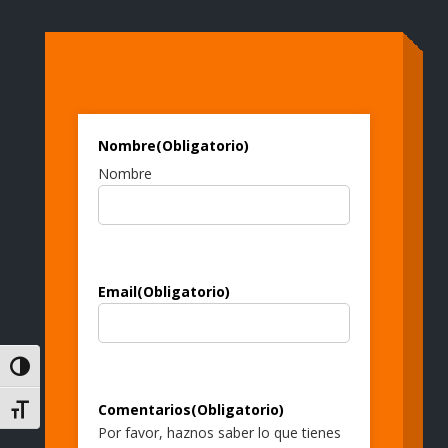
Nombre
(Obligatorio)
Nombre
Email
(Obligatorio)
Alternar alto contraste
Comentarios
(Obligatorio)
Alternar tamaño de letra
Por favor, haznos saber lo que tienes