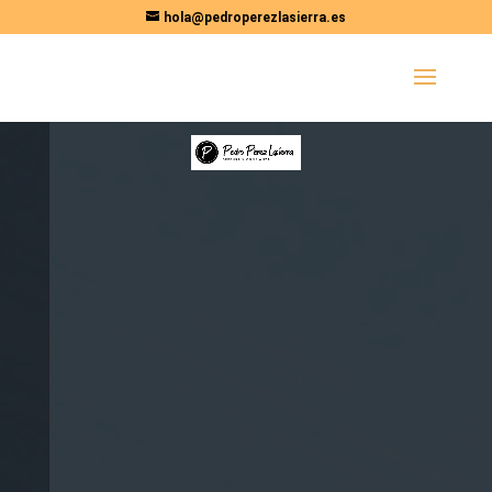
hola@pedroperezlasierra.es